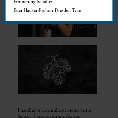
Erinnerung behalten.
Euer Hacker-Pschorr Dresden Team
Phasellus viverra nulla ut metus varius
laoreet. Quisque rutrum. Aenean