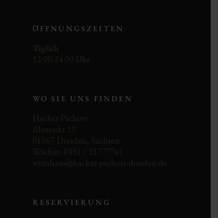
ÖFFNUNGSZEITEN
Täglich
12:00-24:00 Uhr
WO SIE UNS FINDEN
Hacker Pschorr
Altmarkt 10
01067 Dresden, Sachsen
Telefon: 0351 / 31777761
wirtshaus@hacker-pschorr-dresden.de
RESERVIERUNG