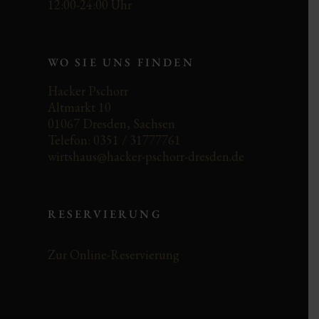
12:00-24:00 Uhr
WO SIE UNS FINDEN
Hacker Pschorr
Altmarkt 10
01067 Dresden, Sachsen
Telefon: 0351 / 31777761
wirtshaus@hacker-pschorr-dresden.de
RESERVIERUNG
Zur Online-Reservierung